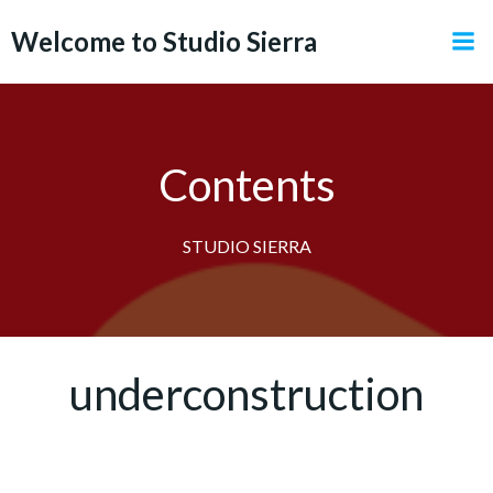
コ
Welcome to Studio Sierra
ン
テ
ン
ツ
へ
Contents
ス
キ
ッ
STUDIO SIERRA
プ
underconstruction