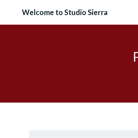
コ
ン
Welcome to Studio Sierra
テ
ン
ツ
へ
ス
キ
ッ
プ